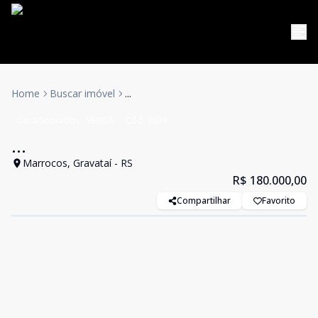
Home
Buscar imóvel
...
Casa/Sobrado
VENDA
Cód:
9893
...
Marrocos, Gravataí - RS
R$ 180.000,00
Compartilhar
Favorito