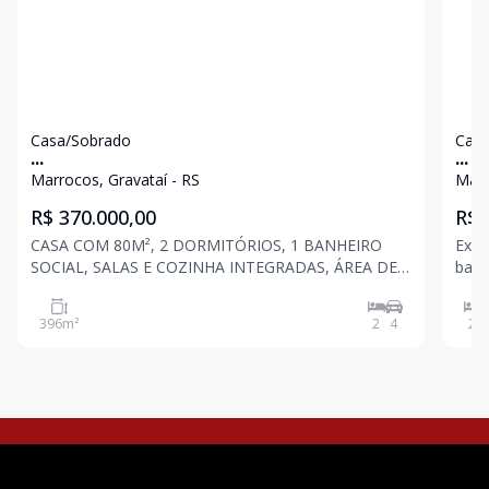
Casa/Sobrado
Casa
...
...
Marrocos, Gravataí - RS
Marr
R$ 370.000,00
R$ 
CASA COM 80M², 2 DORMITÓRIOS, 1 BANHEIRO
Exce
SOCIAL, SALAS E COZINHA INTEGRADAS, ÁREA DE
bairro Marroc
SERVIÇO, AMPLO ESPAÇO NOS FUNDOS E NA
banh
FRENTE DO IMÓVEL. 4 VAGAS PARA CARRO.
quin
396
m²
2
4
2