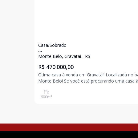
Casa/Sobrado
...
Monte Belo, Gravataí - RS
R$ 470.000,00
Ótima casa à venda em Gravataí! Localizada no ba
Monte Belo! Se você está procurando uma casa à
venda em Gravataí, esta é uma excelente oportu
para conquistar seu novo imóvel. Localizada no b
600
m²
Monte Belo, esta casa oferece 600m² de área t