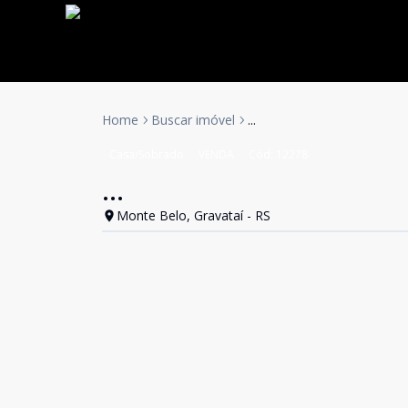
Home
Buscar imóvel
...
Casa/Sobrado
VENDA
Cód:
12278
...
Monte Belo, Gravataí - RS