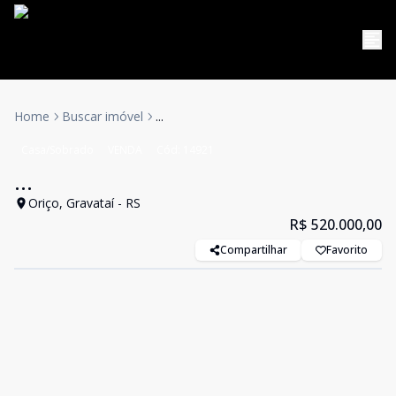
Home
Buscar imóvel
...
Casa/Sobrado
VENDA
Cód:
14921
...
Oriço, Gravataí - RS
R$ 520.000,00
Compartilhar
Favorito