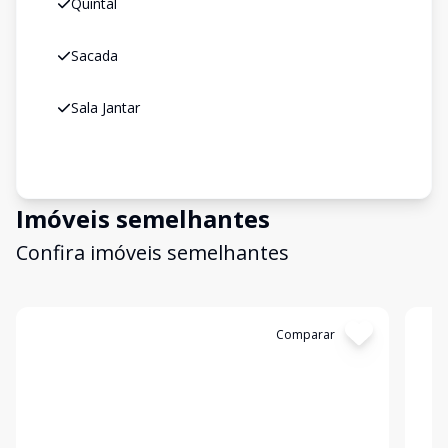
Quintal
Sacada
Sala Jantar
Imóveis semelhantes
Confira imóveis semelhantes
Cód:
7236
Comparar
Có