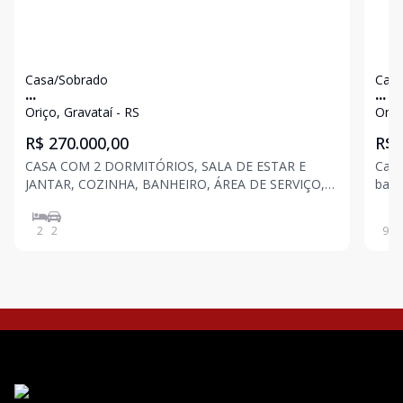
Casa/Sobrado
Casa
...
...
Oriço, Gravataí - RS
Oriç
R$ 270.000,00
R$ 
CASA COM 2 DORMITÓRIOS, SALA DE ESTAR E
Casa
JANTAR, COZINHA, BANHEIRO, ÁREA DE SERVIÇO,
banh
GARAGEM COBERTA PARA 2 CARROS, COM 65 M²
quin
DE ÁREA PRIVATIVA.
2
2
90
m