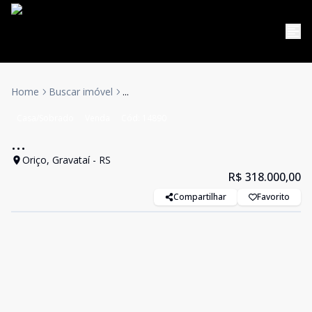
Home
Buscar imóvel
...
Casa/Sobrado
Venda
Cód:
14890
...
Oriço, Gravataí - RS
R$ 318.000,00
Compartilhar
Favorito