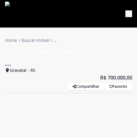
Home
Buscar imóvel
...
Casa/Sobrado
Venda
Cód:
15468
...
Gravataí - RS
R$ 700.000,00
Compartilhar
Favorito