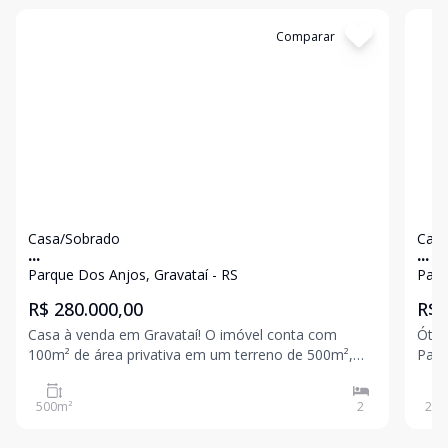
Cód:
4806
Comparar
Có
Casa/Sobrado
Casa
...
...
Parque Dos Anjos, Gravataí - RS
Parq
R$ 280.000,00
R$ 
Casa à venda em Gravataí! O imóvel conta com
Ótim
100m² de área privativa em um terreno de 500m²,
Parque dos 
oferecendo bom espaço para acomodar toda a
vend
família ou atender diferentes necessidades de uso.
opor
500
m²
2
250
Possui 2 dormitórios, 1 banheiro, sala de estar e
prat
jantar int
e 20