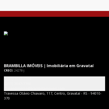
BRAMBILLA IMÓVEIS | Imobiliária em Gravataí
CRECI:
24278-J
(51) 3047-7700
(51) 3047-7700
atendimento@brambillaimoveis.com
Travessa Otávio Chiavaro, 117, Centro, Gravataí - RS - 94010-
370