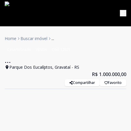
Home
Buscar imóvel
...
Casa/Sobrado
VENDA
Cód:
12671
...
Parque Dos Eucalíptos, Gravataí - RS
R$ 1.000.000,00
Compartilhar
Favorito