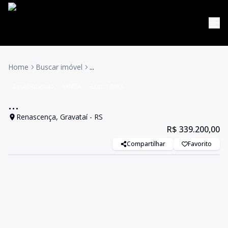
Home
Buscar imóvel
...
Casa/Sobrado
VENDA
Cód:
14383
...
Renascença, Gravataí - RS
R$ 339.200,00
Compartilhar
Favorito