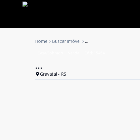
Home
Buscar imóvel
...
Casa/Sobrado
Venda
Cód:
15454
...
Gravataí - RS