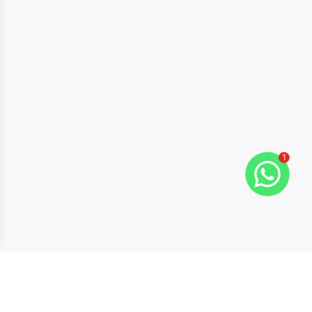
1
ide
t slide