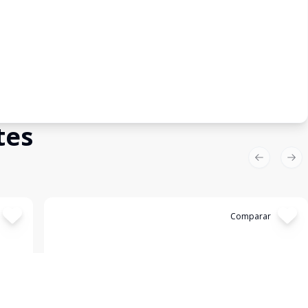
tes
Previous sl
Nex
Cód:
23591
Comparar