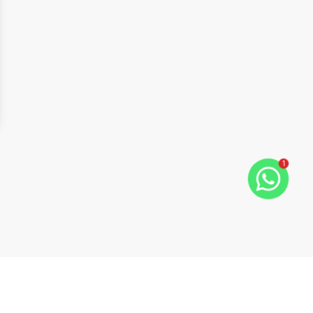
1
ide
t slide
Cód:
23619
Comparar