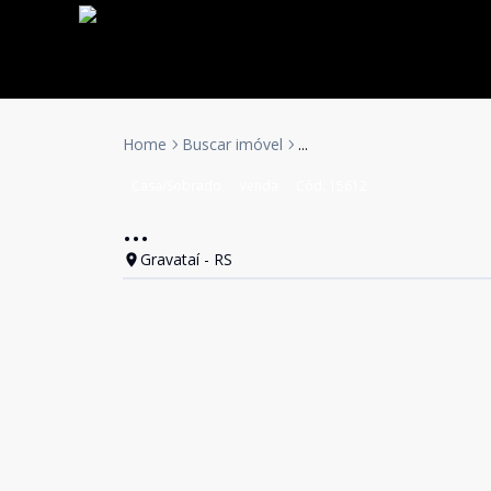
Home
Buscar imóvel
...
Casa/Sobrado
Venda
Cód:
15612
...
Gravataí - RS