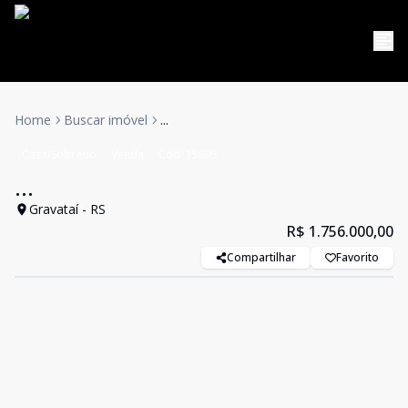
Home
Buscar imóvel
...
Casa/Sobrado
Venda
Cód:
15695
...
Gravataí - RS
R$ 1.756.000,00
Compartilhar
Favorito