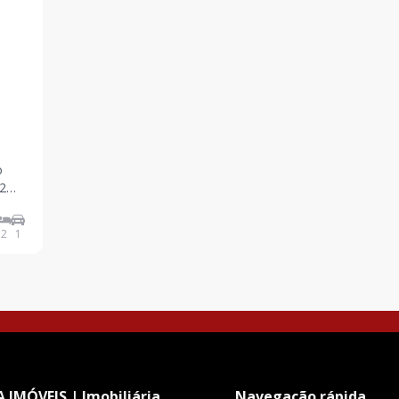
o
to,
2
1
d
 IMÓVEIS | Imobiliária
Navegação rápida