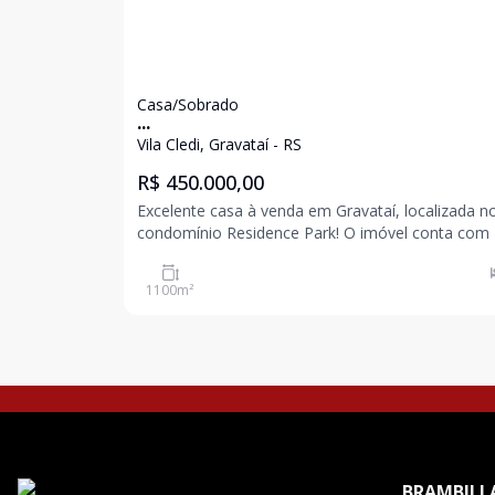
Casa/Sobrado
...
Vila Cledi, Gravataí - RS
R$ 450.000,00
Excelente casa à venda em Gravataí, localizada n
condomínio Residence Park! O imóvel conta com 2
quartos, 1 banheiro, sala de estar,sala de jantar,
cozinha e area de serviço, proporcionando confor
1100
m²
sofisticação e ótima distribuição dos ambientes. I
BRAMBILLA