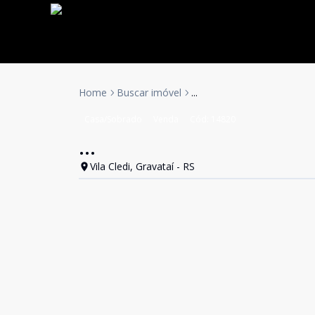
Home
Buscar imóvel
...
Casa/Sobrado
Venda
Cód:
14820
...
Vila Cledi, Gravataí - RS