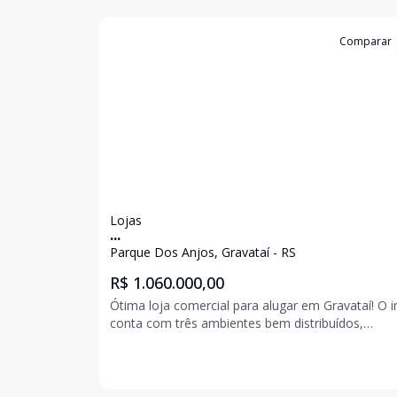
Cód:
6297
Comparar
Lojas
...
Parque Dos Anjos, Gravataí - RS
R$ 1.060.000,00
Ótima loja comercial para alugar em Gravataí! O imóvel
conta com três ambientes bem distribuídos,
oferecendo versatilidade para diferentes tipos de
negócio. Possui 2 banheiros e excelente estrutura
atendimento ou operação comercial. Está muito