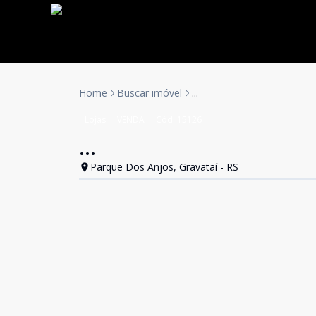
Home
Buscar imóvel
...
Lojas
VENDA
Cód:
15126
...
Parque Dos Anjos, Gravataí - RS