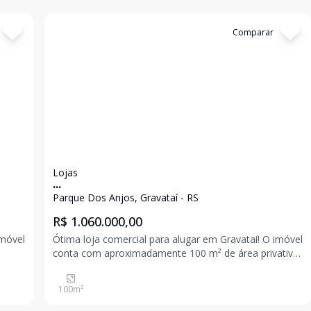
Cód:
3524
Comparar
Lojas
...
Parque Dos Anjos, Gravataí - RS
R$ 1.060.000,00
Ótima loja comercial para alugar em Gravataí! O imóvel
conta com aproximadamente 100 m² de área privativa,
oferecendo um espaço amplo e versátil, ideal para
 para
diversos tipos de negócios. Excelente opção para
100
m²
quem busca visibilidade, praticidade e um pont