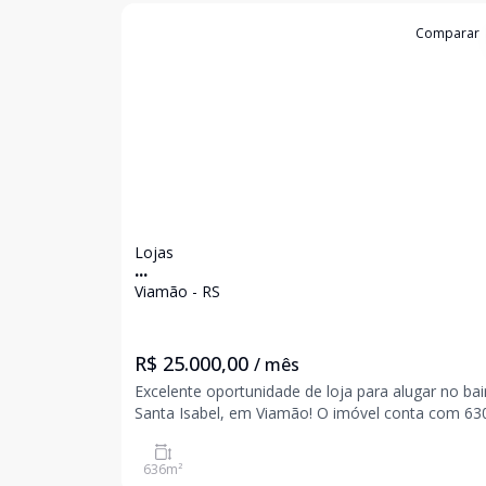
Cód:
23440
Comparar
Lojas
...
Viamão - RS
R$ 25.000,00
/ mês
Excelente oportunidade de loja para alugar no bai
Santa Isabel, em Viamão! O imóvel conta com 630m²
de área total, sendo uma ótima opção para que
busca um espaço amplo e bem localizado para ins
636
m²
ou expandir seu negócio. Perfeito para diferentes