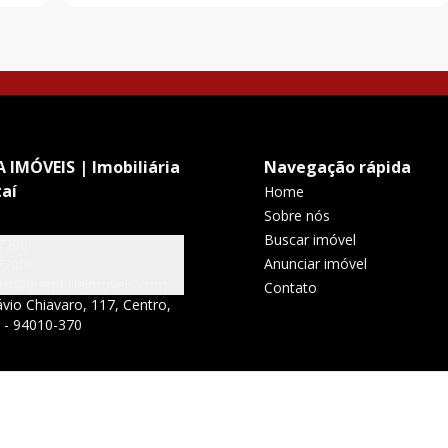
 IMÓVEIS | Imobiliária
Navegação rápida
aí
Home
Sobre nós
Buscar imóvel
7700
Anunciar imóvel
7700
to@brambillaimoveis.com
Contato
vio Chiavaro, 117, Centro,
S - 94010-370