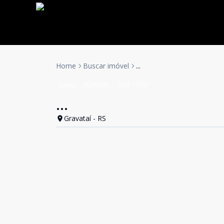
Home
Buscar imóvel
...
Lojas
ALUGUEL
Cód:
15787
...
Gravataí - RS