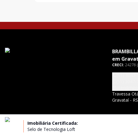
BRAMBILLA
em Gravat
CRECI:
24278-J
(51) 3047-
(51) 3047-
atendimen
Travessa Otá
Gravataí - R
Imobiliária Certificada:
Selo de Tecnologia Loft