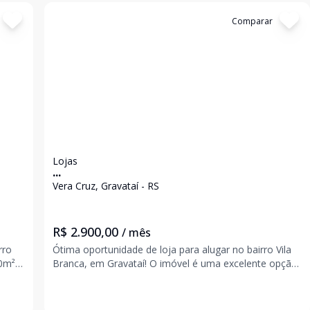
Cód:
23441
Comparar
Lojas
...
Vera Cruz, Gravataí - RS
R$ 2.900,00
/ mês
rro
Ótima oportunidade de loja para alugar no bairro Vila
Branca, em Gravataí! O imóvel é uma excelente opção
m
para quem busca um espaço bem localizado para abrir
talar
ou expandir seu negócio. Ideal para diferentes tipos de
comércio ou serviços, oferecendo prati