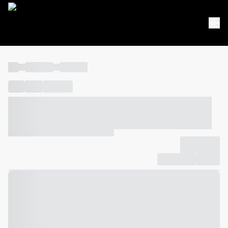
----
----- -----
----- -----
----
-----
---- ------
----- ----- -- ------ ---- ---- -- ----- ----- -----
--- ------
----- ----- -- ------ ----- ----- -- ------
-------------
Compartilhar
Favorito