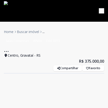
Home
Buscar imóvel
...
Salas Comerciais
VENDA
Cód:
8373
...
Centro, Gravataí - RS
R$ 375.000,00
Compartilhar
Favorito