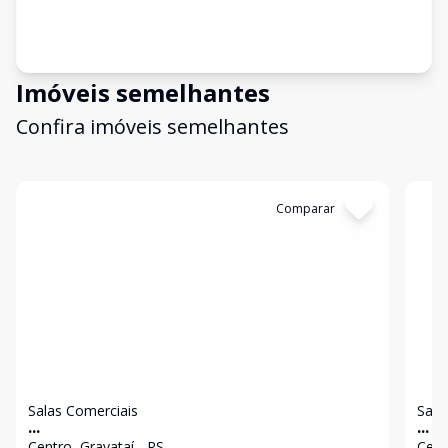
Imóveis semelhantes
Confira imóveis semelhantes
Cód:
23614
Comparar
Có
Salas Comerciais
Sala
...
...
Centro, Gravataí - RS
Cent