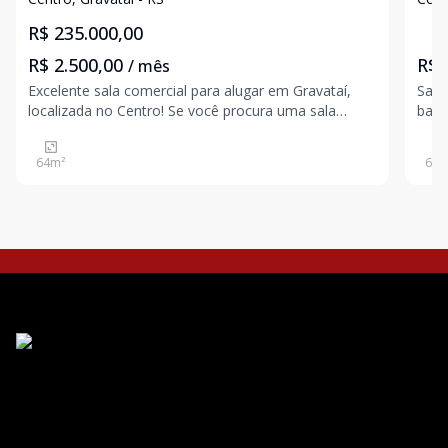
R$ 235.000,00
R$ 2.500,00
R$ 
/ mês
Excelente sala comercial para alugar em Gravataí,
Sala
localizada no Centro! Se você procura uma sala
banh
comercial para alugar em Gravataí, esta é uma
excelente oportunidade para instalar ou expandir o
64
m²
60
m
seu negócio em uma das regiões mais valorizadas e
moviment