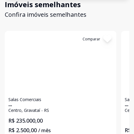
Imóveis semelhantes
Confira imóveis semelhantes
Cód:
23614
Comparar
Có
Salas Comerciais
Sala
...
...
Centro, Gravataí - RS
Cent
R$ 235.000,00
R$ 2.500,00
R$ 
/ mês