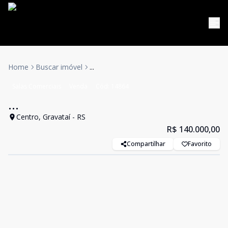
Home
Buscar imóvel
...
Salas Comerciais
Venda
Cód:
14864
...
Centro, Gravataí - RS
R$ 140.000,00
Compartilhar
Favorito