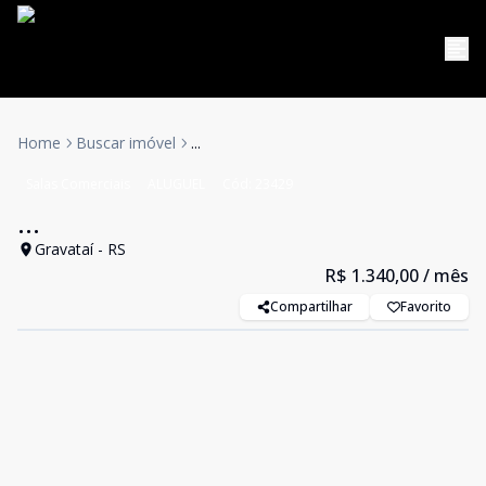
Home
Buscar imóvel
...
Salas Comerciais
ALUGUEL
Cód:
23429
...
Gravataí - RS
R$ 1.340,00
/ mês
Compartilhar
Favorito