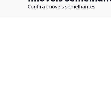
Confira imóveis semelhantes
Cód:
12397
Comparar
Sítios/Chácara
...
Morungava, Gravataí - RS
R$ 620.000,00
Excelente sítio à venda em Gravataí, ideal para q
busca tranquilidade, espaço e contato com a natu
O imóvel conta com uma casa composta por 3