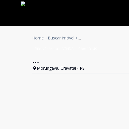
Home
Buscar imóvel
...
Sítios/Chácara
VENDA
Cód:
13149
...
Morungava, Gravataí - RS