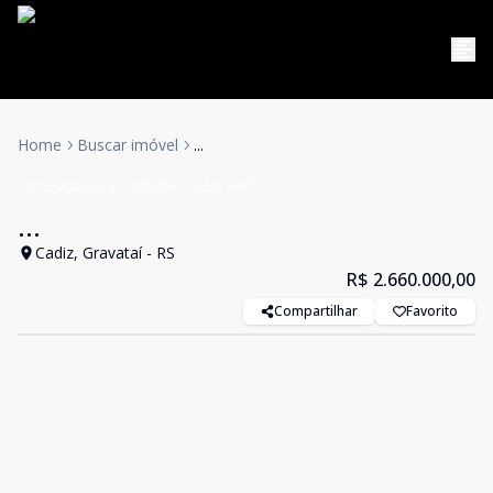
Home
Buscar imóvel
...
Sítios/Chácara
VENDA
Cód:
6441
...
Cadiz, Gravataí - RS
R$ 2.660.000,00
Compartilhar
Favorito