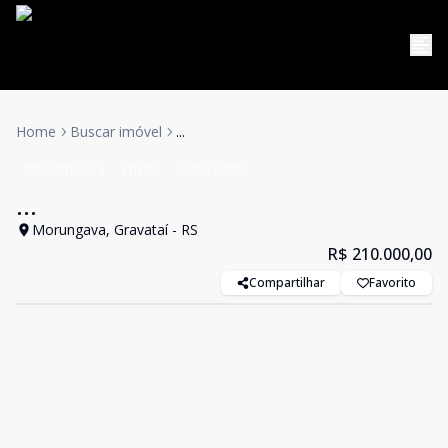
Home
Buscar imóvel
...
Sítios/Chácara
VENDA
Cód:
12300
...
Morungava, Gravataí - RS
R$ 210.000,00
Compartilhar
Favorito