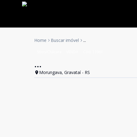
Home
Buscar imóvel
...
Sítios/Chácara
VENDA
Cód:
13961
...
Morungava, Gravataí - RS