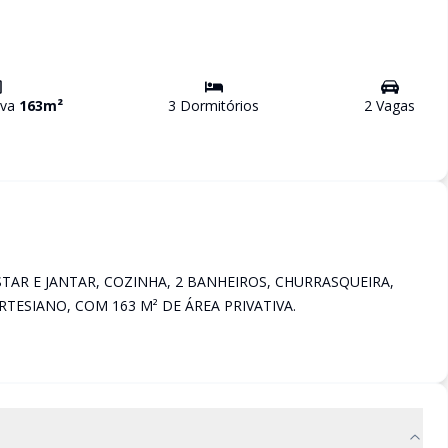
iva
163
m²
3
Dormitório
s
2
Vaga
s
STAR E JANTAR, COZINHA, 2 BANHEIROS, CHURRASQUEIRA,
TESIANO, COM 163 M² DE ÁREA PRIVATIVA.