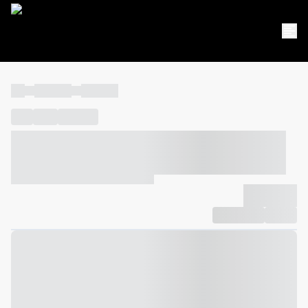
----
----- -----
----- -----
----
-----
---- ------
----- ----- -- ------ ---- ---- -- ----- ----- -----
--- ------
----- ----- -- ------ ----- ----- -- ------
-------------
Compartilhar
Favorito