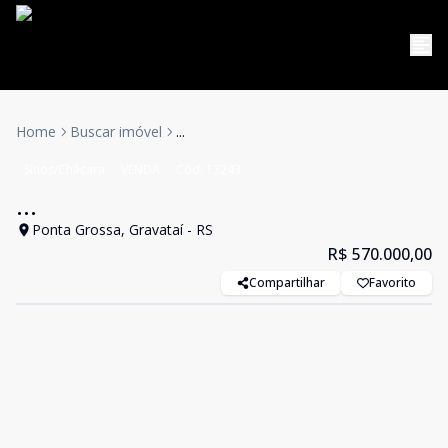
Home
Buscar imóvel
...
Sítios/Chácara
VENDA
Cód:
13243
...
Ponta Grossa, Gravataí - RS
R$ 570.000,00
Compartilhar
Favorito