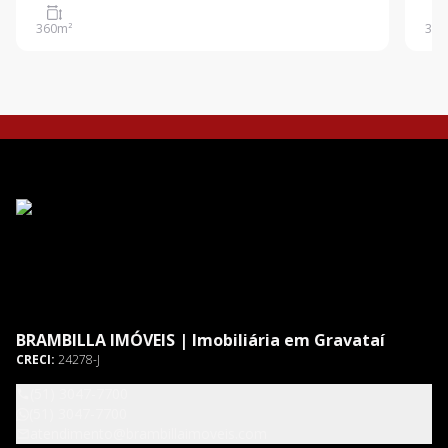
360
m²
360
BRAMBILLA IMÓVEIS | Imobiliária em Gravataí
CRECI:
24278-J
(51) 3047-7700
(51) 3047-7700
atendimento@brambillaimoveis.com