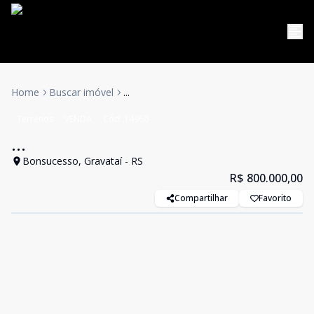
Home
Buscar imóvel
...
Terrenos
VENDA
Cód:
14960
...
Bonsucesso, Gravataí - RS
R$ 800.000,00
Compartilhar
Favorito