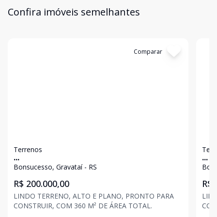
Confira imóveis semelhantes
Cód:
14691
Comparar
Có
Terrenos
Terr
...
...
Bonsucesso, Gravataí - RS
Bons
R$ 200.000,00
R$ 
LINDO TERRENO, ALTO E PLANO, PRONTO PARA
LIN
CONSTRUIR, COM 360 M² DE ÁREA TOTAL.
CON