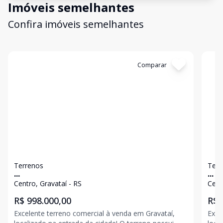
Imóveis semelhantes
Confira imóveis semelhantes
Cód:
23666
Comparar
Có
Terrenos
Terr
...
...
Centro, Gravataí - RS
Cent
R$ 998.000,00
R$ 
Excelente terreno comercial à venda em Gravataí,
Exce