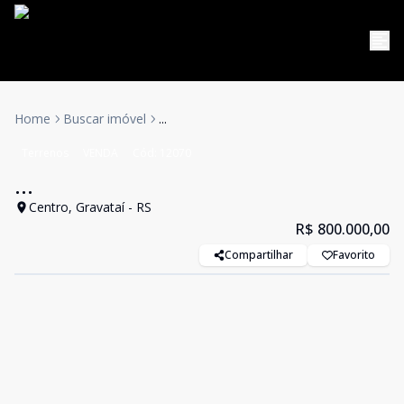
Home
Buscar imóvel
...
Terrenos
VENDA
Cód:
12070
...
Centro, Gravataí - RS
R$ 800.000,00
Compartilhar
Favorito