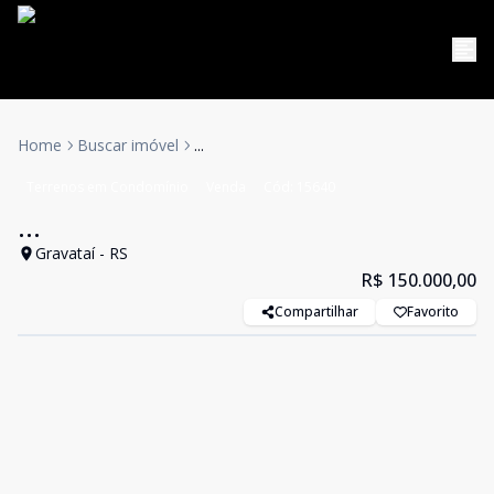
Home
Buscar imóvel
...
Terrenos em Condomínio
Venda
Cód:
15640
...
Gravataí - RS
R$ 150.000,00
Compartilhar
Favorito