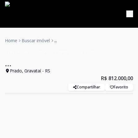
Home
Buscar imóvel
...
Terrenos em Condomínio
VENDA
Cód:
13220
...
Prado, Gravataí - RS
R$ 812.000,00
Compartilhar
Favorito