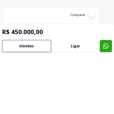
Cód:
11279
Comparar
R$ 450.000,00
Dúvidas
Ligar
Terrenos em Condomínio
...
Recanto da Corcunda, Gravataí - RS
R$ 570.000,00
LINDO TERRENO EM CONDOMÍNIO, CERCADO,
COM ACLIVE, COM 3510 M² DE ÁREA TOTAL.
3510
m²