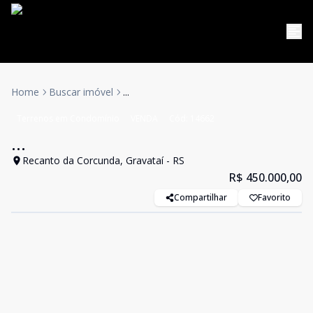
Home
Buscar imóvel
...
Terrenos em Condomínio
VENDA
Cód:
14662
...
Recanto da Corcunda, Gravataí - RS
R$ 450.000,00
Compartilhar
Favorito