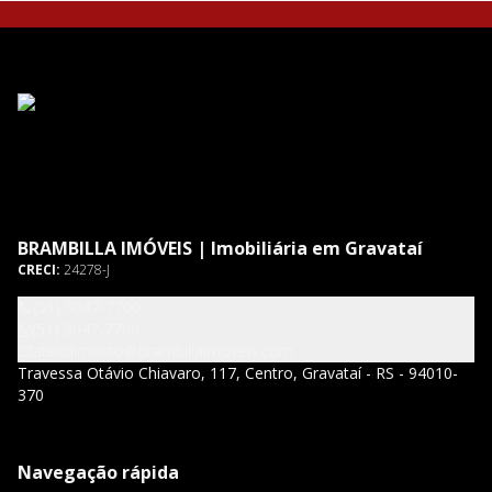
BRAMBILLA IMÓVEIS | Imobiliária em Gravataí
CRECI:
24278-J
(51) 3047-7700
(51) 3047-7700
atendimento@brambillaimoveis.com
Travessa Otávio Chiavaro, 117, Centro, Gravataí - RS - 94010-
370
Navegação rápida