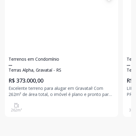
Terrenos em Condomínio
Terr
...
...
Terras Alpha, Gravataí - RS
Terr
R$ 373.000,00
R$ 
Excelente terreno para alugar em Gravataí! Com
LIN
262m² de área total, o imóvel é plano e pronto para
PRO
construir, oferecendo praticidade e ótimo
TOT
aproveitamento do espaço. Uma excelente
SAL
262
m²
312
oportunidade para quem busca investir ou construir
ESPO
em um condomínio