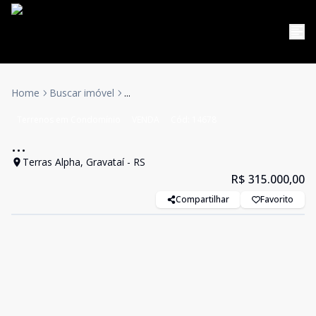
Home
Buscar imóvel
...
Terrenos em Condomínio
VENDA
Cód:
14678
...
Terras Alpha, Gravataí - RS
R$ 315.000,00
Compartilhar
Favorito