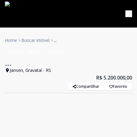
Home
Buscar imóvel
...
Terrenos
VENDA
Cód:
13800
...
Jansen, Gravataí - RS
R$ 5.200.000,00
Compartilhar
Favorito