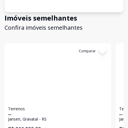
Imóveis semelhantes
Confira imóveis semelhantes
Cód:
15405
Comparar
Có
Terrenos
Terr
...
...
Jansen, Gravataí - RS
Jans