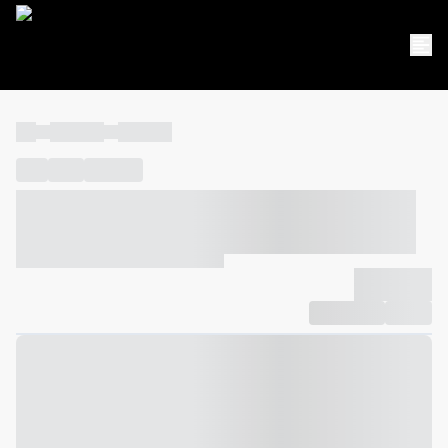
----
----- -----
----- -----
----
-----
---- ------
----- ----- -- ------ ---- ---- -- ----- ----- -----
--- ------
----- ----- -- ------ ----- ----- -- ------
-------------
Compartilhar
Favorito