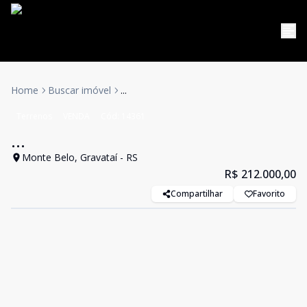
Home
Buscar imóvel
...
Terrenos
VENDA
Cód:
14361
...
Monte Belo, Gravataí - RS
R$ 212.000,00
Compartilhar
Favorito