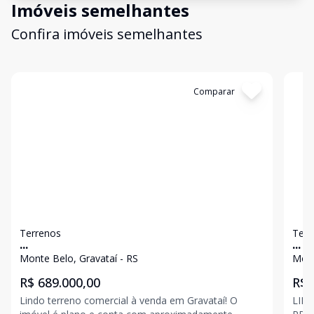
Imóveis semelhantes
Confira imóveis semelhantes
Cód:
5327
Comparar
Có
Terrenos
Terr
...
...
Monte Belo, Gravataí - RS
Mont
R$ 689.000,00
R$ 
Lindo terreno comercial à venda em Gravataí! O
LIN