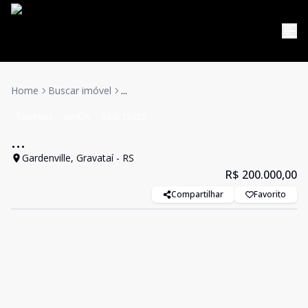
Home
Buscar imóvel
...
Terrenos
VENDA
Cód:
15083
...
Gardenville, Gravataí - RS
R$ 200.000,00
Compartilhar
Favorito