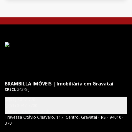
BRAMBILLA IMÓVEIS | Imobiliária em Gravataí
CRECI:
24278-J
(51) 3047-7700
(51) 3047-7700
atendimento@brambillaimoveis.com
Travessa Otávio Chiavaro, 117, Centro, Gravataí - RS - 94010-
370