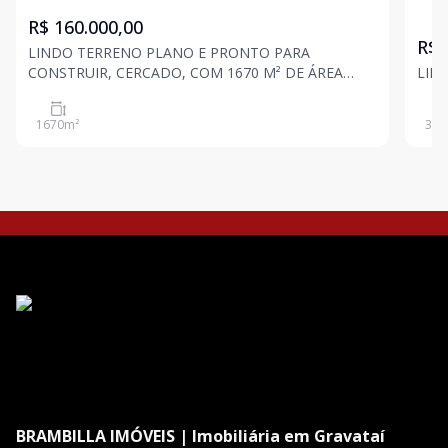
R$ 160.000,00
R$ 
LINDO TERRENO PLANO E PRONTO PARA
CONSTRUIR, CERCADO, COM 1670 M² DE ÁREA
LIN
TOTAL.
1670
m²
399
BRAMBILLA IMÓVEIS | Imobiliária em Gravataí