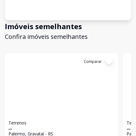
Imóveis semelhantes
Confira imóveis semelhantes
Cód:
8745
Comparar
Có
Terrenos
Terr
...
...
Palermo, Gravataí - RS
Pale