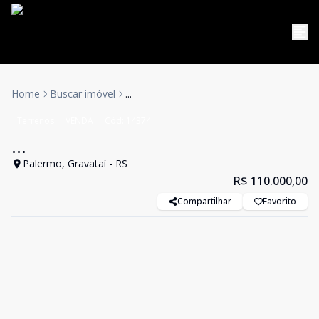
Home
Buscar imóvel
...
Terrenos
VENDA
Cód:
14374
...
Palermo, Gravataí - RS
R$ 110.000,00
Compartilhar
Favorito