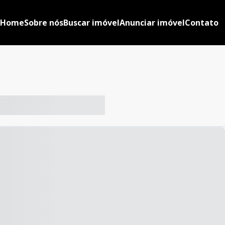
Home
Sobre nós
Buscar imóvel
Anunciar imóvel
Contato
-- ----- ----- --- ------