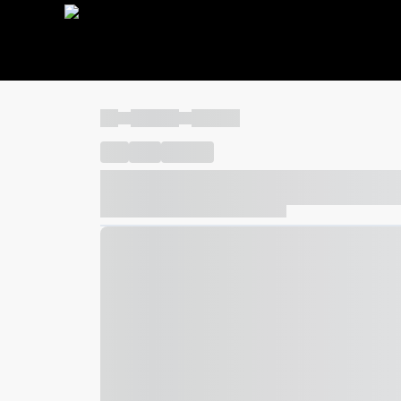
----
----- -----
----- -----
----
-----
---- ------
----- ----- -- ------ ---- ---- -- ---
----- ----- -- ------ ----- ----- -- ------