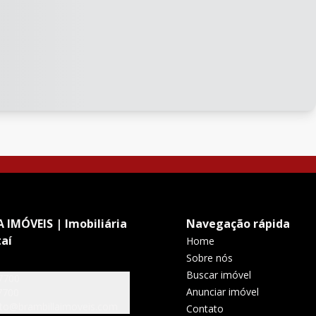
 IMÓVEIS | Imobiliária
Navegação rápida
aí
Home
Sobre nós
Buscar imóvel
7700
Anunciar imóvel
7700
to@brambillaimoveis.com
Contato