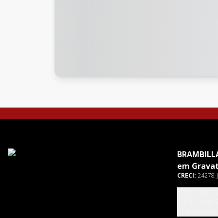
BRAMBILLA
em Gravat
CRECI:
24278-J
(51) 3047-
(51) 3047-
atendimen