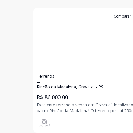
Cód:
23407
Comparar
Terrenos
...
Rincão da Madalena, Gravataí - RS
R$ 86.000,00
Excelente terreno à venda em Gravataí, localizad
bairro Rincão da Madalena! O terreno possui 250m² de
área total, oferecendo ótimo espaço para constr
residencial ou investimento. Com dimensões ideai
250
m²
uma excelente oportunidade para quem busc