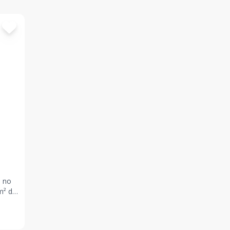
o no
ução
s, é