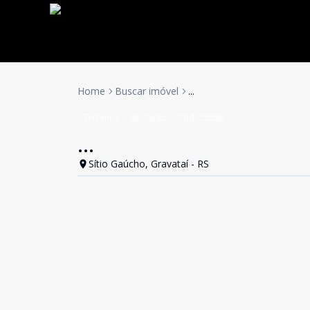
Home
Buscar imóvel
...
Terrenos
ALUGUEL
Cód:
23550
...
Sítio Gaúcho, Gravataí - RS