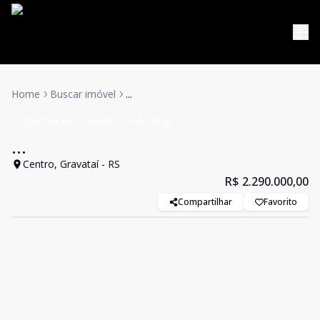
Home
Buscar imóvel
...
Casa/Sobrado
Venda
Cód:
23534
...
Centro, Gravataí - RS
R$ 2.290.000,00
Compartilhar
Favorito