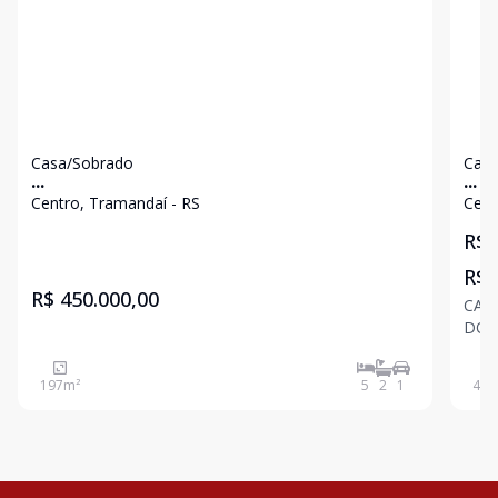
Casa/Sobrado
Casa
...
...
Centro, Tramandaí - RS
Cent
R$ 
R$ 
R$ 450.000,00
CAS
DOR
COZ
2 C
197
m²
5
2
1
450
CHU
195 