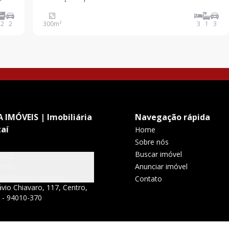
ndo um
imóvel conta com 300 m² de área privativa,
piso
apresentando fachada moderna, ótimo estado de
2
2
300
m²
3
1
3
conservação e ambientes amplos, sendo uma
excelente opção tan
 IMÓVEIS | Imobiliária
Navegação rápida
aí
Home
Sobre nós
Buscar imóvel
7700
Anunciar imóvel
7700
to@brambillaimoveis.com
Contato
vio Chiavaro, 117, Centro,
S - 94010-370