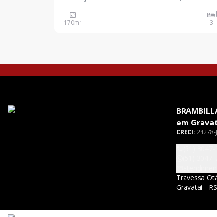
cozinha e sala de estar integradas, proporciona
ambiente funcional e bem distribuído. conta com 
170
m²
3
frio, oferecendo praticidade no dia a dia.
BRAMBILLA
em Gravat
CRECI:
24278-J
(51) 3047-
(51) 3047-
atendimen
Travessa Otá
Gravataí - R