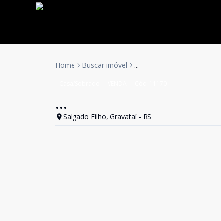
Home
Buscar imóvel
...
Casa/Sobrado
VENDA
Cód:
11170
...
Salgado Filho, Gravataí - RS