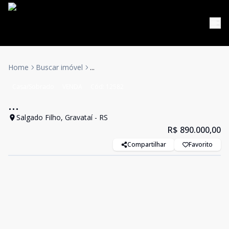
Home
Buscar imóvel
...
Casa/Sobrado
VENDA
Cód:
12582
...
Salgado Filho, Gravataí - RS
R$ 890.000,00
Compartilhar
Favorito