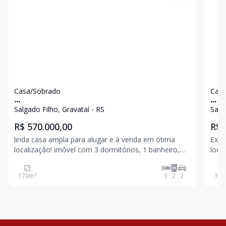
Casa/Sobrado
Casa
...
...
Salgado Filho, Gravataí - RS
Salg
R$ 570.000,00
R$ 
linda casa ampla para alugar e à venda em ótima
Exce
localização! imóvel com 3 dormitórios, 1 banheiro,
local
cozinha e sala de estar integradas, proporcionando
imóv
um ambiente funcional e bem distribuído. conta com
apre
170
m²
3
2
2
300
piso frio, oferecendo praticidade no dia a dia.
cons
exce