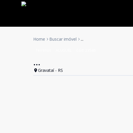
Home
Buscar imóvel
...
Terrenos
ALUGUEL
Cód:
23546
...
Gravataí - RS