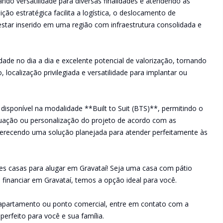
do versatilidade para diversas finalidades e atendendo às
ão estratégica facilita a logística, o deslocamento de
estar inserido em uma região com infraestrutura consolidada e
dade no dia a dia e excelente potencial de valorização, tornando
ocalização privilegiada e versatilidade para implantar ou
 disponível na modalidade **Built to Suit (BTS)**, permitindo o
uação ou personalização do projeto de acordo com as
oferecendo uma solução planejada para atender perfeitamente às
es casas para alugar em Gravataí! Seja uma casa com pátio
financiar em Gravataí, temos a opção ideal para você.
 apartamento ou ponto comercial, entre em contato com a
perfeito para você e sua família.