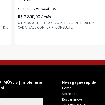
Terrenos
...
Santa Cruz, Gravataí - RS
R$ 2.800,00
/ mês
ÓTIMOS 02 TERRENOS COMERCIAS DE 12,5x40m
² DE
CADA, VALE CONFERIR, CONSULTE!
 IMÓVEIS | Imobiliária
Navegação rápida
aí
Home
Sobre nós
Buscar imóvel
7700
Anunciar imóvel