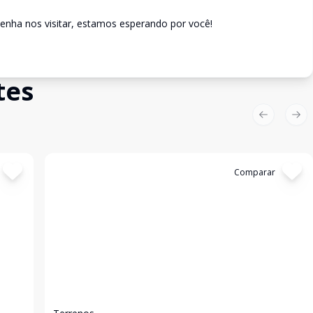
enha nos visitar, estamos esperando por você!
tes
Previous sl
Nex
Cód:
3428
Comparar