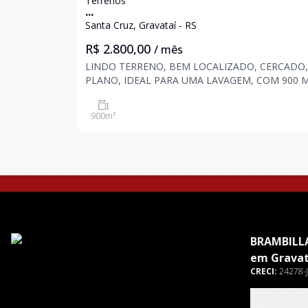
Terrenos
...
Santa Cruz, Gravataí - RS
R$ 2.800,00
/ mês
LINDO TERRENO, BEM LOCALIZADO, CERCADO,
PLANO, IDEAL PARA UMA LAVAGEM, COM 900 M
ÁREA TOTAL.
900
m²
BRAMBILLA
em Gravat
CRECI:
24278-J
(51) 3047-