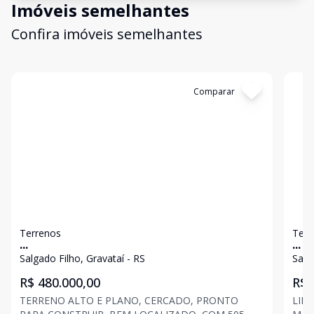
Imóveis semelhantes
Confira imóveis semelhantes
Cód:
6408
Comparar
Có
Terrenos
Terr
...
...
Salgado Filho, Gravataí - RS
Salg
R$ 480.000,00
R$ 
TERRENO ALTO E PLANO, CERCADO, PRONTO
LIN