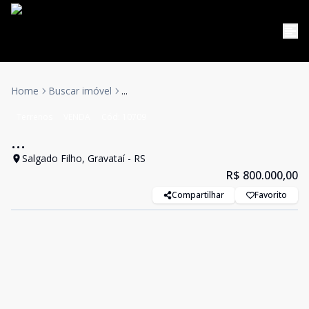
Home
Buscar imóvel
...
Terrenos
VENDA
Cód:
10709
...
Salgado Filho, Gravataí - RS
R$ 800.000,00
Compartilhar
Favorito