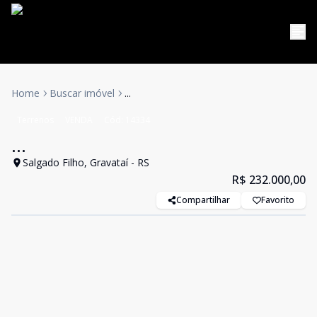
Home
Buscar imóvel
...
Terrenos
VENDA
Cód:
14334
...
Salgado Filho, Gravataí - RS
R$ 232.000,00
Compartilhar
Favorito