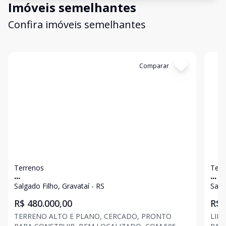
Imóveis semelhantes
Confira imóveis semelhantes
Cód:
6408
Comparar
Có
Terrenos
Terr
...
...
Salgado Filho, Gravataí - RS
Salg
R$ 480.000,00
R$ 
TERRENO ALTO E PLANO, CERCADO, PRONTO
LIN